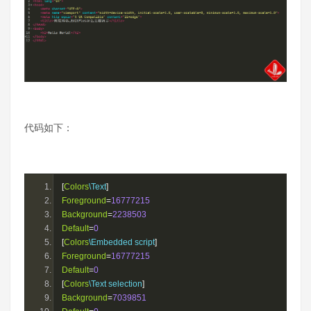
代码如下：
[
Colors
\Text
]
Foreground
=
16777215
Background
=
2238503
Default
=
0
[
Colors
\Embedded script
]
Foreground
=
16777215
Default
=
0
[
Colors
\Text selection
]
Background
=
7039851