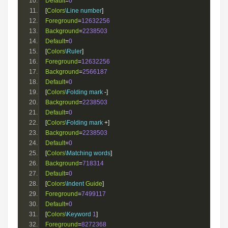
Default
=
0
[
Colors
\Line number
]
Foreground
=
12632256
Background
=
2238503
Default
=
0
[
Colors
\Ruler
]
Foreground
=
12632256
Background
=
2566187
Default
=
0
[
Colors
\Folding mark 
-]
Background
=
2238503
Default
=
0
[
Colors
\Folding mark 
+]
Background
=
2238503
Default
=
0
[
Colors
\Matching words
]
Background
=
718314
Default
=
0
[
Colors
\Indent 
Guide
]
Foreground
=
7499117
Default
=
0
[
Colors
\Keyword 
1
]
Foreground
=
8272368