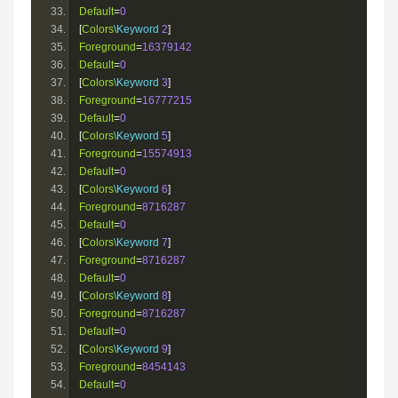
Default
=
0
[
Colors
\Keyword 
2
]
Foreground
=
16379142
Default
=
0
[
Colors
\Keyword 
3
]
Foreground
=
16777215
Default
=
0
[
Colors
\Keyword 
5
]
Foreground
=
15574913
Default
=
0
[
Colors
\Keyword 
6
]
Foreground
=
8716287
Default
=
0
[
Colors
\Keyword 
7
]
Foreground
=
8716287
Default
=
0
[
Colors
\Keyword 
8
]
Foreground
=
8716287
Default
=
0
[
Colors
\Keyword 
9
]
Foreground
=
8454143
Default
=
0