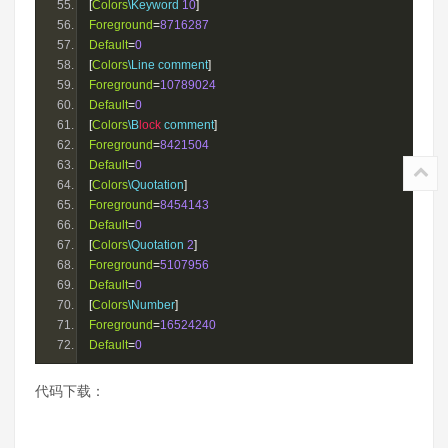
[
Colors
\Keyword 
10
]
Foreground
=
8716287
Default
=
0
[
Colors
\Line comment
]
Foreground
=
10789024
Default
=
0
[
Colors
\B
lock
 comment
]
Foreground
=
8421504
Default
=
0
[
Colors
\Quotation
]
Foreground
=
8454143
Default
=
0
[
Colors
\Quotation 
2
]
Foreground
=
5107956
Default
=
0
[
Colors
\Number
]
Foreground
=
16524240
Default
=
0
代码下载：