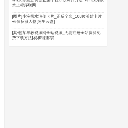
Wn10系统如何禁止某个程序联网的方法_Win10系统
禁止程序联网
[图片]小浣熊水浒传卡片_正反全套_108位英雄卡片
+6位反派人物[阿里云盘]
[其他]某早教资源网全站资源_无需注册全站资源免
费下载方法[易和谐速存]