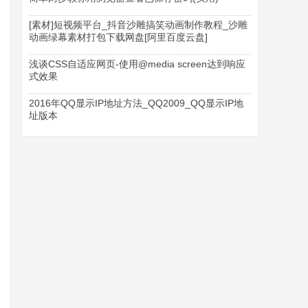
[素材]短视频平台_抖音沙雕搞笑动画制作教程_沙雕
动画绿幕素材打包下载网盘[阿里百度云盘]
浅谈CSS自适应网页-使用@media screen达到响应
式效果
2016年QQ显示IP地址方法_QQ2009_QQ显示IP地
址版本