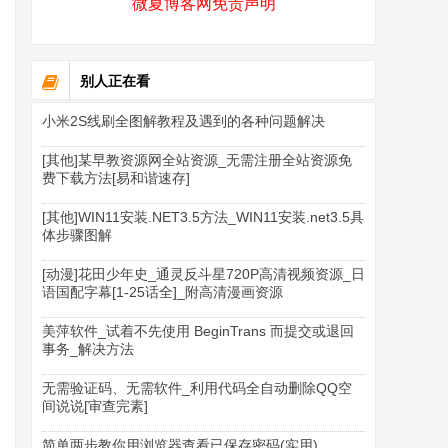
微夏博客网免责声明
别人正在看
小米2S线刷全图解教程及遇到的各种问题解决
[其他]某早教资源网全站资源_无需注册全站资源免
费下载方法[易和谐速存]
[其他]WIN11安装.NET3.5方法_WIN11安装.net3.5具
体步骤图解
[动漫]花田少年史_通灵反斗星720P高清视频资源_日
语国配字幕[1-25话全]_附高清漫画资源
美萍软件_试着不先使用 BeginTrans 而提交或退回
事务_解决方法
无需验证码、无需软件_利用代码全自动删除QQ空
间说说[审查完素]
简单两步教你用浏览器查看已保存密码(实用)