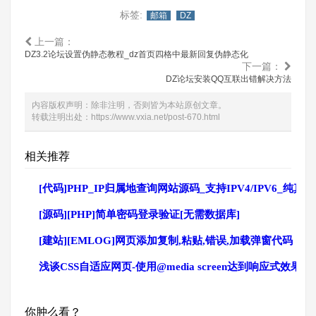
标签:
邮箱
DZ
上一篇：
DZ3.2论坛设置伪静态教程_dz首页四格中最新回复伪静态化
下一篇：
DZ论坛安装QQ互联出错解决方法
内容版权声明：除非注明，否则皆为本站原创文章。
转载注明出处：
https://www.vxia.net/post-670.html
相关推荐
[代码]PHP_IP归属地查询网站源码_支持IPV4/IPV6_纯真
[源码][PHP]简单密码登录验证[无需数据库]
[建站][EMLOG]网页添加复制,粘贴,错误,加载弹窗代码
浅谈CSS自适应网页-使用@media screen达到响应式效果
你肿么看？