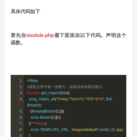
具体代码如下
要先在
module.php
最下面添加以下代码。声明这个
函数。
<?
php
//获取文章中第一张图片，如果没有就显示默认
function
 get_imgsrc
(
$str
){
  preg_match_all
(
"/\<img.*?src\=\"(.*?)\"[^>]*>/i"
,
 $str
,
$match
);
if
(!
empty
(
$match
[
1
])){
    echo $match
[
1
][
0
];
}
/****/
else
{
    echo TEMPLATE_URL 
.
'images/default/'
.
rand
(
1
,
8
).
'.jpg'
;
}