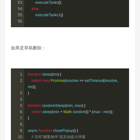
        executeTasks
();
else
        executeTasks1
()
如果是草稿删除：
function
 sleep
(
ms
)
{
return
new
Promise
(
resolve 
=>
 setTimeout
(
resolve
,
ms
));
}
function
 randomSleep
(
min
,
 max
)
{
return
 sleep
(
min 
+
Math
.
random
()
*
(
max 
-
 min
));
}
async 
function
 closePopup
()
{
// 关闭"频繁操作"或其他提示弹窗