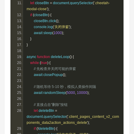
let
 closeBtn 
=
 document
.
querySelector
(
'.cheetah-
modal-close'
);
if
(
closeBtn
)
{
        closeBtn
.
click
();
        console
.
log
(
'关闭弹窗'
);
        await sleep
(
1000
);
}
}
async 
function
 deleteLoop
()
{
while
(
true
)
{
// 先检查并关闭可能的弹窗
        await closePopup
();
// 随机等待 5-10 秒，模拟人类操作间隔
        await randomSleep
(
5000
,
10000
);
// 直接点击"删除"按钮
let
 deleteBtn 
=
document
.
querySelector
(
'.client_pages_content_v2_com
ponents_data2action_actions_delete'
);
if
(!
deleteBtn
)
{