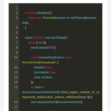
function
 sleep
(
ms
)
{
return
new
Promise
(
resolve 
=>
 setTimeout
(
resolve
,
ms
));
}
    async 
function
 executeTasks
()
{
while
(
1
==
1
){
            await sleep
(
5000
);
const
 mouseOverEvent 
=
new
MouseEvent
(
'mouseover'
,
{
                bubbles
:
true
,
                cancelable
:
true
,
                view
:
 window
});
let
 dom 
=
document
.
querySelectorAll
(
'.client_pages_content_v2_co
mponents_data2action_actions_withDropDown '
)[
0
];
            dom
.
dispatchEvent
(
mouseOverEvent
);