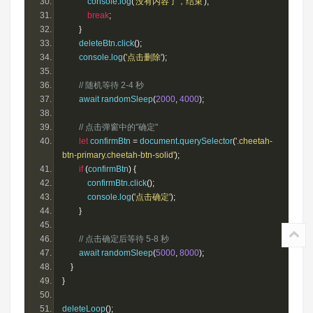
            console
.
log
(
'没有内容了，结束'
);
break
;
}
        deleteBtn
.
click
();
        console
.
log
(
'点击删除'
);
// 随机等待 2-4 秒
        await randomSleep
(
2000
,
4000
);
// 点击弹窗中的"确定"
let
 confirmBtn 
=
 document
.
querySelector
(
'.cheetah-
btn-primary.cheetah-btn-solid'
);
if
(
confirmBtn
)
{
            confirmBtn
.
click
();
            console
.
log
(
'点击确定'
);
}
// 点击确定后等待 5-8 秒
        await randomSleep
(
5000
,
8000
);
}
}
deleteLoop
();