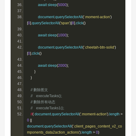
            await sleep
(
5000
);
            document
.
querySelectorAll
(
'.moment-action'
)
[
0
].
querySelectorAll
(
'span'
)[
8
].
click
()
            await sleep
(
1000
);
            document
.
querySelectorAll
(
'.cheetah-btn-solid'
)
[
0
].
click
()
            await sleep
(
2000
);
}
}
// 删除图文
//    executeTasks();
// 删除所有动态
//    executeTasks1();
if
(
 document
.
querySelectorAll
(
'.moment-action'
).
length 
>
0
||
document
.
querySelectorAll
(
'.client_pages_content_v2_co
mponents_data2action_actions'
).
length 
>
0
)