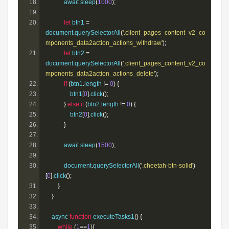
            await sleep
(
1000
);
let
 btn1 
=
document
.
querySelectorAll
(
'.client_pages_content_v2_co
mponents_data2action_actions_withdraw'
);
let
 btn2 
=
document
.
querySelectorAll
(
'.client_pages_content_v2_co
mponents_data2action_actions_delete'
);
if
(
btn1
.
length 
!=
0
)
{
                btn1
[
0
].
click
();
}
else
if
(
btn2
.
length 
!=
0
)
{
                btn2
[
0
].
click
();
}
            await sleep
(
1500
);
            document
.
querySelectorAll
(
'.cheetah-btn-solid'
)
[
0
].
click
();
}
}
    async 
function
 executeTasks1
()
{
while
(
1
==
1
){