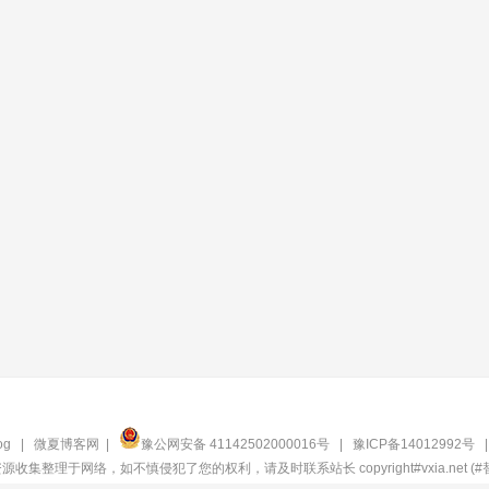
og
|
微夏博客网
|
豫公网安备 41142502000016号
|
豫ICP备14012992号
收集整理于网络，如不慎侵犯了您的权利，请及时联系站长 copyright#vxia.net (#