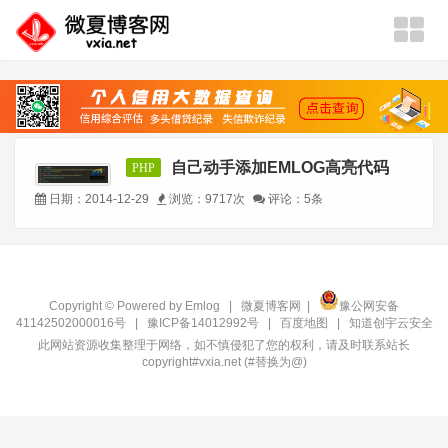
自己动手添加EMLOG高亮代码
PHP
日期：2014-12-29
浏览：9717次
评论：5条
Copyright © Powered by
Emlog
|
微夏博客网
|
豫公网安备
41142502000016号
|
豫ICP备14012992号
|
百度地图
|
知道创宇云安全
此网站资源收集整理于网络，如不慎侵犯了您的权利，请及时联系站长
copyright#vxia.net (#替换为@)‍