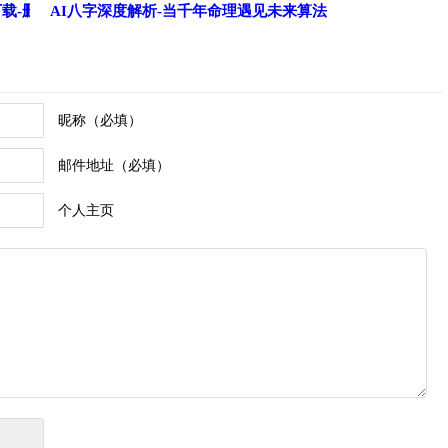
a下载-删除-移动DeepSeek大数据模型包
AI八字深度解析-当千年命理遇见未来算法
昵称（必填）
邮件地址（必填）
个人主页