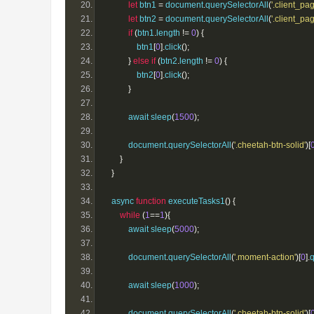
let
 btn1 
=
 document
.
querySelectorAll
(
'.client_p
let
 btn2 
=
 document
.
querySelectorAll
(
'.client_p
if
(
btn1
.
length 
!=
0
)
{
                btn1
[
0
].
click
();
}
else
if
(
btn2
.
length 
!=
0
)
{
                btn2
[
0
].
click
();
}
            await sleep
(
1500
);
            document
.
querySelectorAll
(
'.cheetah-btn-solid'
)[
}
}
    async 
function
 executeTasks1
()
{
while
(
1
==
1
){
            await sleep
(
5000
);
            document
.
querySelectorAll
(
'.moment-action'
)[
0
].
q
            await sleep
(
1000
);
            document
.
querySelectorAll
(
'.cheetah-btn-solid'
)[