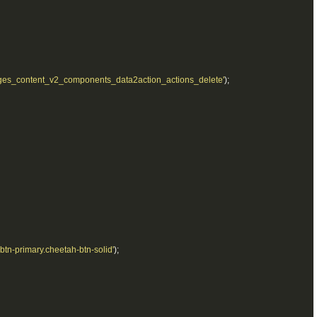
ages_content_v2_components_data2action_actions_delete'
);
-btn-primary.cheetah-btn-solid'
);