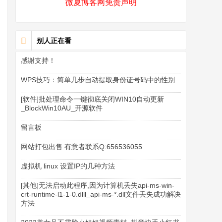
微夏博客网免责声明
别人正在看
感谢支持！
WPS技巧：简单几步自动提取身份证号码中的性别
[软件]批处理命令一键彻底关闭WIN10自动更新
_BlockWin10AU_开源软件
留言板
网站打包出售 有意者联系Q:656536055
虚拟机 linux 设置IP的几种方法
[其他]无法启动此程序,因为计算机丢失api-ms-win-
crt-runtime-l1-1-0.dlll_api-ms-*.dll文件丢失成功解决
方法