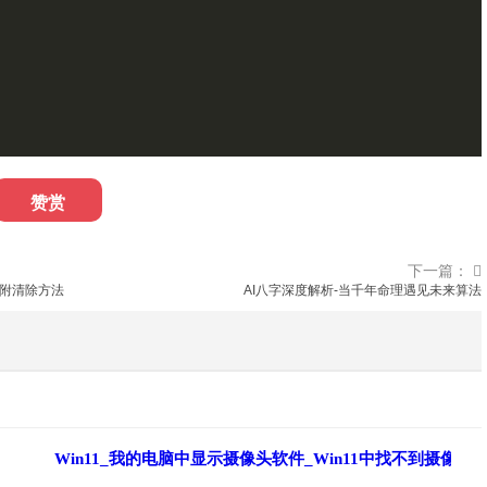
赞赏
下一篇：
-附清除方法
AI八字深度解析-当千年命理遇见未来算法
Win11_我的电脑中显示摄像头软件_Win11中找不到摄像头