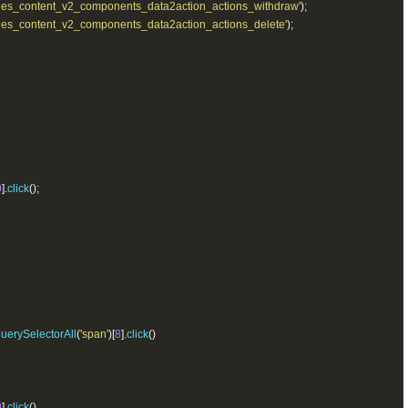
ages_content_v2_components_data2action_actions_withdraw'
);
ages_content_v2_components_data2action_actions_delete'
);
0
].
click
();
uerySelectorAll
(
'span'
)[
8
].
click
()
0
].
click
()