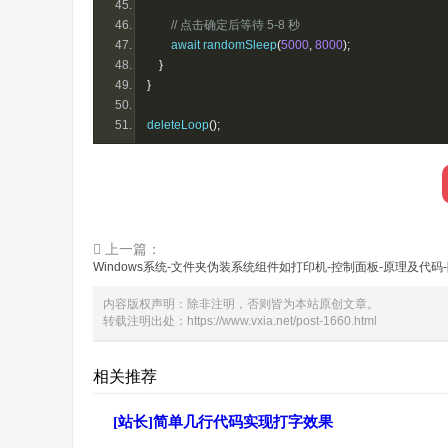
// 点击确定后等待 5-8 秒
        await randomSleep
(
5000
,
8000
);
}
}
deleteLoop
();
上一篇：
Windows系统-文件夹伪装系统组件如打印机-控制面板-原理及代码
内容版权声明：除非注明，否则皆为本站原创文章。
转载注明出处：
https://www.vxia.net/post-1660.html
相关推荐
[站长]简单几行代码实现打字效果