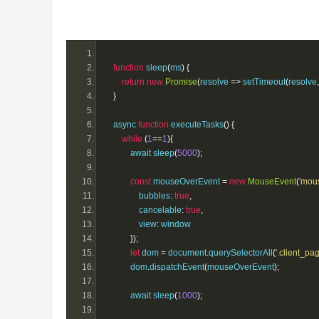
function
 sleep
(
ms
)
{
return
new
Promise
(
resolve 
=>
 setTimeout
(
resolve
,
}
    async 
function
 executeTasks
()
{
while
(
1
==
1
){
            await sleep
(
5000
);
const
 mouseOverEvent 
=
new
MouseEvent
(
'mou
                bubbles
:
true
,
                cancelable
:
true
,
                view
:
 window
});
let
 dom 
=
 document
.
querySelectorAll
(
'.client_p
            dom
.
dispatchEvent
(
mouseOverEvent
);
            await sleep
(
1000
);