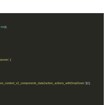
 ms
));
seover'
,
{
ages_content_v2_components_data2action_actions_withDropDown '
)[
0
];