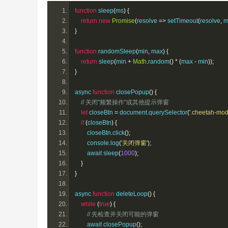
function
 sleep
(
ms
)
{
return
new
Promise
(
resolve 
=>
 setTimeout
(
resolve
,
 
}
function
 randomSleep
(
min
,
 max
)
{
return
 sleep
(
min 
+
Math
.
random
()
*
(
max 
-
 min
));
}
async 
function
 closePopup
()
{
// 关闭"频繁操作"或其他提示弹窗
let
 closeBtn 
=
 document
.
querySelector
(
'.cheetah-mod
if
(
closeBtn
)
{
        closeBtn
.
click
();
        console
.
log
(
'关闭弹窗'
);
        await sleep
(
1000
);
}
}
async 
function
 deleteLoop
()
{
while
(
true
)
{
// 先检查并关闭可能的弹窗
        await closePopup
();