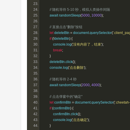
// 随机等待 5-10 秒，模拟人类操作间隔
        await randomSleep
(
5000
,
10000
);
// 直接点击"删除"按钮
let
 deleteBtn 
=
 document
.
querySelector
(
'.client_p
if
(!
deleteBtn
)
{
            console
.
log
(
'没有内容了，结束'
);
break
;
}
        deleteBtn
.
click
();
        console
.
log
(
'点击删除'
);
// 随机等待 2-4 秒
        await randomSleep
(
2000
,
4000
);
// 点击弹窗中的"确定"
let
 confirmBtn 
=
 document
.
querySelector
(
'.cheetah
if
(
confirmBtn
)
{
            confirmBtn
.
click
();
            console
.
log
(
'点击确定'
);
}