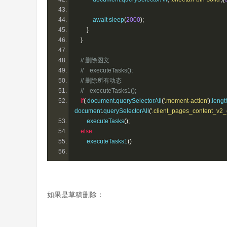
            await sleep
(
2000
);
}
}
// 删除图文
//    executeTasks();
// 删除所有动态
//    executeTasks1();
if
(
 document
.
querySelectorAll
(
'.moment-action'
).
lengt
document
.
querySelectorAll
(
'.client_pages_content_v2
        executeTasks
();
else
        executeTasks1
()
如果是草稿删除：