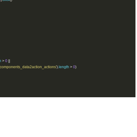
h 
>
0
||
_components_data2action_actions'
).
length 
>
0
)