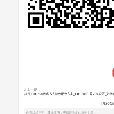
上一篇：
[软件]EditPlus代码高亮深色配色方案_EditPlus主题方案设置_附
【建议收
内容版权声明：除非注明，否则皆为本站原创文章。