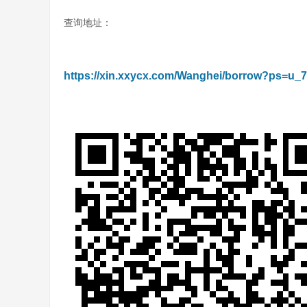
查询地址：
https://xin.xxycx.com/Wanghei/borrow?ps=u_