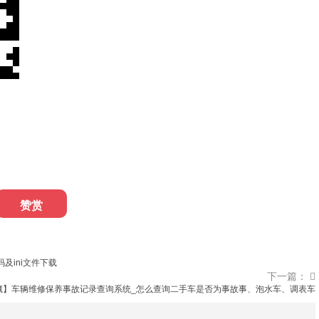
赞赏
代码及ini文件下载
下一篇：
藏】车辆维修保养事故记录查询系统_怎么查询二手车是否为事故事、泡水车、调表车