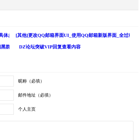
3.5具体步骤图解
[其他]更改QQ邮箱界面UI_使用QQ邮箱新版界面_全过程截
问黑群晖系统
DZ论坛突破VIP回复查看内容
昵称（必填）
邮件地址（必填）
个人主页