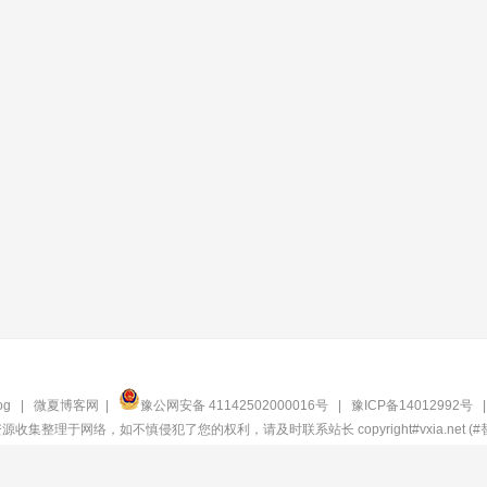
og
|
微夏博客网
|
豫公网安备 41142502000016号
|
豫ICP备14012992号
收集整理于网络，如不慎侵犯了您的权利，请及时联系站长 copyright#vxia.net (#